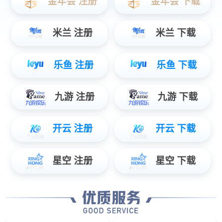
实验室搬迁
政府搬家
国际搬家
别墅搬家
长途搬家迁厂
拆装空调
拆装家具
物品打包
设备安装
钢琴搬运
ABOU US
关于我们
——
——