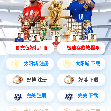
定制搬家
居民搬家
办公楼搬迁
工厂搬迁
设备吊装
银行搬迁
学校搬迁
医院搬迁